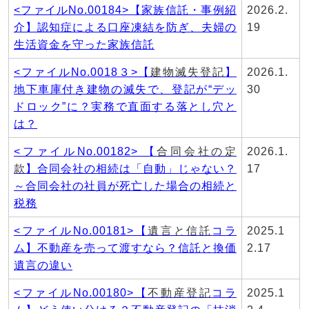
<ファイルNo.00184>【家族信託・事例紹
2026.2.
介】認知症による口座凍結を防ぎ、夫婦の
19
生活資金を守った家族信託
<ファイルNo.0018３>【
建物滅失登記
】
2026.1.
地下車庫付き建物の滅失で、登記が“デッ
30
ドロック”に？実務で直面する落とし穴と
は？
<ファイルNo.00182> 【
合同会社の定
2026.1.
款
】合同会社の相続は「自動」じゃない？
17
～合同会社の社員が死亡した場合の相続と
税務
<ファイルNo.00181>【
遺言と信託
コラ
2025.1
ム】不動産を売って渡すなら？信託と換価
2.17
遺言の違い
<ファイルNo.00180>【
不動産登記
コラ
2025.1