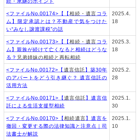
続・承継のポイント
<ファイルNo.00174>【
【
相続・遺言
コラ
2025.4.
ム】限定承認とは？不動産で気をつけた
18
い“みなし譲渡課税”の話
<ファイルNo.00173>【
【
相続・遺言
コラ
2025.3.
ム】親族が続けて亡くなると相続はどうな
18
る？
兄弟姉妹の相続と再転相続
<ファイルNo.00172>【
遺言信託
】築30年
2025.2.
のアパートをどう引き継ぐ？ 遺言信託の
28
活用方法
<ファイルNo.00171>【
遺言信託
】遺言信
2025.1.
託による生活支援型相続
30
<ファイルNo.00170>【
相続遺言
】遺言を
2025.1.
撤回・変更する際の法律知識と注意点｜司
10
法書士が解説