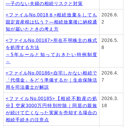
―子のない夫婦の相続リスクと対策
<ファイルNo.0018８>相続放棄をしても
2026.6.
固定資産税は払う？―相続放棄後に納税通
2
知が届いたときの考え方
<ファイルNo.00187>所在不明株主の株式
2026.5.
を処理する方法
8
～5年ルールと知っておきたい特例制度
～
<ファイルNo.00186>自宅しかない相続で
2026.4.
「代償金」をどう準備するか｜生命保険活
7
用を司法書士が解説
<ファイルNo.00185>【相続不動産の処
2026.3.
分】空家3000万円特別控除｜同居の親族
18
が続けて亡くなった実家を売却する場合の
相続手続きの注意点