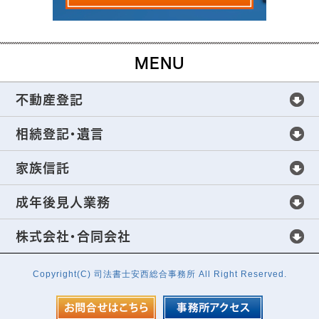
MENU
不動産登記
不動産登記
相続登記・遺言
不動産登記手続きについて
相続登記・遺言
家族信託
不動産売買の不動産登記
全世代をサポートする相続手続き
家族信託
成年後見人業務
生前贈与の不動産登記
これからの相続の新常識
家族信託の仕組み
成年後見人業務
株式会社・合同会社
財産分与の不動産登記、抵当権の抹消登記
相続登記の法定相続人・相続財産範囲
不動産管理・処分の解決方法
成年後見制度の活用
株式会社・合同会社
Copyright(C) 司法書士安西総合事務所 All Right Reserved.
不動産登記手続でよくある質問
相続財産の特定から遺産分割協議まで
家族信託の事例紹介
成年後見人選任の申立費用
株式会社設立・変更登記