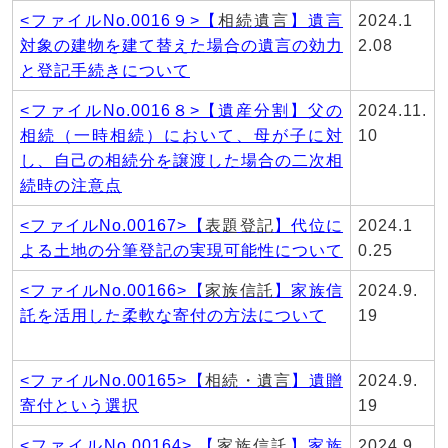
<ファイルNo.0016９>【
相続遺言
】遺言
2024.1
対象の建物を建て替えた場合の遺言の効力
2.08
と登記手続きについて
<ファイルNo.0016８>【遺産分割】父の
2024.11.
相続（一時相続）において、母が子に対
10
し、自己の相続分を譲渡した場合の二次相
続時の注意点
<ファイルNo.00167>【
表題登記
】代位に
2024.1
よる土地の分筆登記の実現可能性について
0.25
<ファイルNo.00166>【
家族信託
】家族信
2024.9.
託を活用した柔軟な寄付の方法について
19
<ファイルNo.00165>【
相続・遺言
】遺贈
2024.9.
寄付という選択
19
<ファイルNo.00164> 【
家族信託
】家族
2024.9.