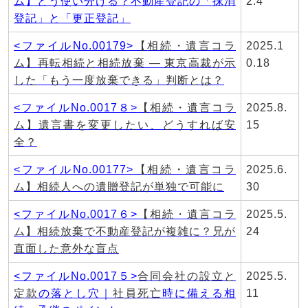
ム】どう使い分ける？不動産登記の「抹消
2.4
登記」と「更正登記」
<ファイルNo.00179>
【
相続・遺言
コラ
2025.1
ム】再転相続と相続放棄 ― 東京高裁が示
0.18
した「もう一度放棄できる」判断とは？
<ファイルNo.0017８>
【
相続・遺言
コラ
2025.8.
ム】遺言書を変更したい、どうすれば安
15
全？
<ファイルNo.00177>
【
相続・遺言
コラ
2025.6.
ム】相続人への遺贈登記が単独で可能に
30
<ファイルNo.0017６>
【
相続・遺言
コラ
2025.5.
ム】相続放棄で不動産登記が複雑に？兄が
24
直面した意外な盲点
<ファイルNo.0017５>
合同会社の設立と
2025.5.
定款
の落とし穴｜
社員死亡
時に備える相
11