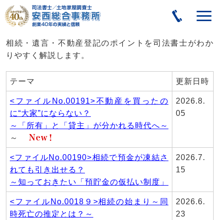
相続・遺言・不動産
登記のポイントを司法書士がわか
りやすく解説します。
テーマ
更新日時
<ファイルNo.00191>不動産を買ったの
2026.8.
に“大家”にならない？
05
～「所有」と「貸主」が分かれる時代へ～
～
New！
<ファイルNo.00190>相続で預金が凍結さ
2026.7.
れても引き出せる？
15
～知っておきたい「預貯金の仮払い制度」
<ファイルNo.0018９>相続の始まり～同
2026.6.
時死亡の推定とは？～
23