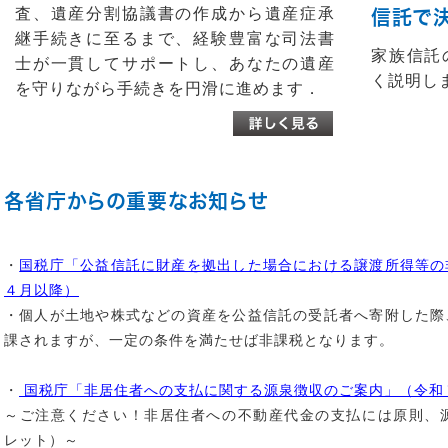
査、遺産分割協議書の作成
から
遺産症承
信託で
継
手続きに至るまで、
経験豊富な司法書
家族信託
士
が一貫してサポートし、あなたの遺産
く説明し
を守りながら手続きを円滑に進めます．
各省庁からの重要なお知らせ
・
国税庁「公益信託に財産を拠出した場合における譲渡所得等の
４月以降）
・個人が土地や株式などの資産を公益信託の受託者へ寄附した際
課されますが、一定の条件を満たせば非課税となります。
・
国税庁「非居住者への支払に関する源泉徴収のご案内」（令和
～ご注意ください！非居住者への不動産代金の支払には原則、
レット）～