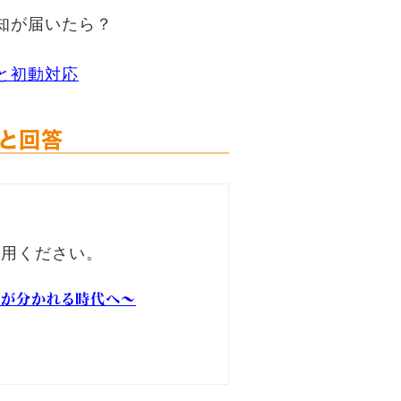
知が届いたら？
と初動対応
問と回答
活用ください。
主」が分かれる時代へ～