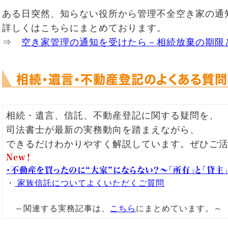
ある日突然、知らない役所から管理不全空き家の通
詳しくはこちらにまとめております。
⇒
空き家管理の通知を受けたら－相続放棄の期限
相続・遺言・不動産登記のよくある質
相続・遺言、信託、不動産登記
に関する疑問を、
司法書士
が
最新の実務動向
を踏まえながら、
できるだけわかりやすく解説しています。ぜひご
New！
・不動産を買ったのに“大家”にならない？～「所有」と「貸
・
家族信託についてよくいただくご質問
～関連する実務記事は、
こちら
にまとめています。～