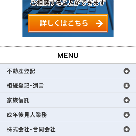
MENU
不動産登記
不動産登記
相続登記・遺言
不動産登記手続きについて
相続登記・遺言
家族信託
不動産売買の不動産登記
全世代をサポートする相続手続き
家族信託
成年後見人業務
生前贈与の不動産登記
これからの相続の新常識
家族信託の仕組み
成年後見人業務
株式会社・合同会社