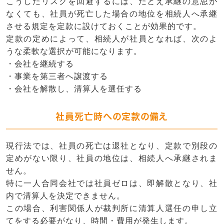
こうしたリスクを回避するには、たとえ承継の意思が
なくても、
社員が死亡した場合の地位を相続人へ承継
させる規定を定款に設けておく
ことが効果的です。
定款の定めによって、相続人が社員となれば、次のよ
うな柔軟な選択が可能になります。
・会社を継続する
・事業を第三者へ譲渡する
・会社を解散し、清算人を選任する
社員死亡時への定款の備え
現行法では、社員の死亡は
退社
となり、定款で別段の
定めがない限り、社員の地位は、相続人へ承継されま
せん。
特に一人合同会社では
社員ゼロは、即解散
となり、社
内で清算人を決定できません。
この場合、利害関係人が
裁判所に清算人選任の申し立
てをする
必要がなり、時間・費用が発生します。