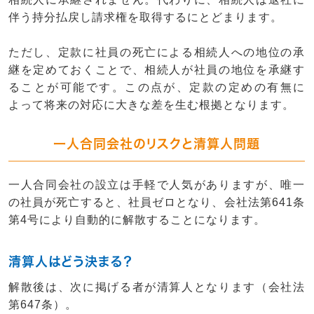
伴う
持分払戻し請求権
を取得するにとどまります。
ただし、
定款に社員の死亡による相続人への地位の承
継を定めておくことで
、相続人が
社員の地位を承継す
る
ことが可能です。この点が、
定款の定めの有無
に
よって将来の対応に大きな差を生む根拠となります。
一人合同会社のリスクと清算人問題
一人合同会社
の設立は手軽で人気がありますが、唯一
の社員が死亡すると、社員ゼロとなり、
会社法第641条
第4号
により
自動的に解散
することになります。
清算人はどう決まる？
解散後は、次に掲げる者が清算人となります（会社法
第647条）。