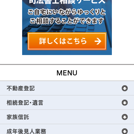
MENU
不動産登記
不動産登記
相続登記・遺言
不動産登記手続きについて
相続登記・遺言
家族信託
不動産売買の不動産登記
全世代をサポートする相続手続き
家族信託
成年後見人業務