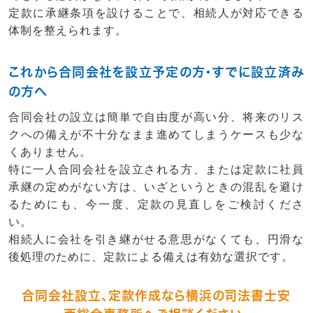
定款に
承継条項
を設けることで、相続人が対応できる
体制を整えられます。
これから合同会社を設立予定の方・すでに設立済み
の方へ
合同会社の設立は簡単で自由度が高い分、将来のリス
クへの備えが不十分なまま進めてしまうケースも少な
くありません。
特に
一人合同会社
を設立される方、または
定款に社員
承継の定めがない方
は、いざというときの混乱を避け
るためにも、今一度、定款の見直しをご検討くださ
い。
相続人に会社を引き継がせる意思がなくても、
円滑な
後処理
のために、定款による備えは有効な選択です。
合同会社設立、定款作成なら横浜の司法書士安