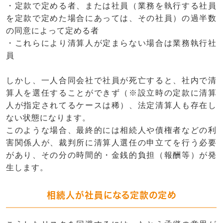
・定款で定める者、または
社員
（業務を執行する社員
を定款で定めた場合にあっては、その社員）の過半数
の同意によって定める者
・これらにより清算人が定まらない場合は業務執行社
員
しかし、一人合同会社で社員が死亡すると、社内で清
算人を選任することができず（※設立時の定款に清算
人が指定されてるケースは稀）、
法定清算人も存在し
ない状態
になります。
このような場合、最終的には
相続人
や
債権者
などの
利
害関係人
が、
裁判所に清算人選任の申立て
を行う必要
があり、その分の
時間的・金銭的負担（報酬等）
が発
生します。
相続人が社員になる定款の定め