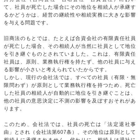
て、社員が死亡した場合にその地位を
相続人
が承継す
るかどうかは、
経営の継続性
や
相続実務
に大きな影響
を与える問題です。
旧商法
のもとでは、たとえば合資会社の
有限責任社員
が死亡した場合、その相続人が
当然に社員として地位
を引き継ぐ
ものとされていました。これは、有限責任
社員は、原則、
業務執行権を持たず
、他の社員に与え
る影響が小さいと考えられていたからです。
しかし、現行の
会社法
では、すべての社員（有限・無
限問わず）が原則として
業務執行権を持つ
ため、死亡
した社員の相続人が
自動的に地位を引き継ぐ
ことは、
他の社員の意思決定に
不測の影響
を及ぼすおそれがあ
ります。
このため、会社法では、社員の死亡は
「法定退社事
由」
とされ（
会社法第607条
）、その地位は原則として
相続人に承継されません
。代わりに、相続人は退社に