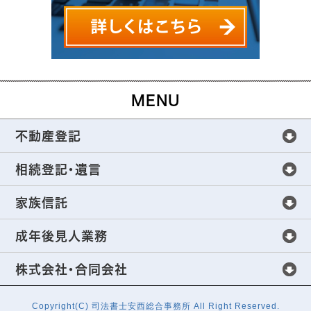
MENU
不動産登記
不動産登記
相続登記・遺言
不動産登記手続きについて
相続登記・遺言
家族信託
不動産売買の不動産登記
全世代をサポートする相続手続き
家族信託
成年後見人業務
生前贈与の不動産登記
これからの相続の新常識
家族信託の仕組み
成年後見人業務
株式会社・合同会社
財産分与の不動産登記、抵当権の抹消登記
相続登記の法定相続人・相続財産範囲
不動産管理・処分の解決方法
成年後見制度の活用
株式会社・合同会社
Copyright(C) 司法書士安西総合事務所 All Right Reserved.