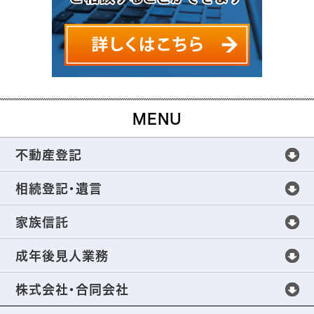
MENU
不動産登記
不動産登記
相続登記・遺言
不動産登記手続きについて
相続登記・遺言
家族信託
不動産売買の不動産登記
全世代をサポートする相続手続き
家族信託
成年後見人業務
生前贈与の不動産登記
これからの相続の新常識
家族信託の仕組み
成年後見人業務
株式会社・合同会社