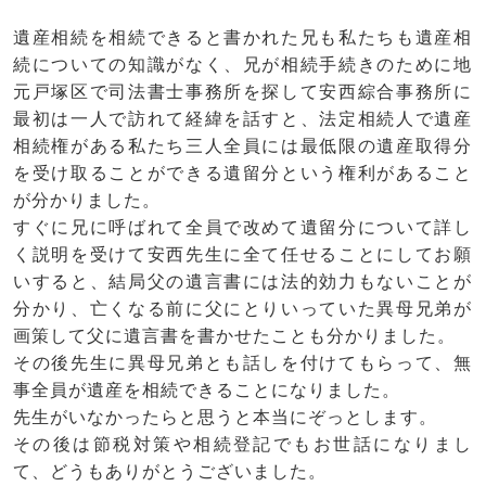
遺産相続を相続できると書かれた兄も私たちも遺産相
続についての知識がなく、兄が相続手続きのために地
元戸塚区で司法書士事務所を探して安西綜合事務所に
最初は一人で訪れて経緯を話すと、法定相続人で遺産
相続権がある私たち三人全員には最低限の遺産取得分
を受け取ることができる遺留分という権利があること
が分かりました。
すぐに兄に呼ばれて全員で改めて遺留分について詳し
く説明を受けて安西先生に全て任せることにしてお願
いすると、結局父の遺言書には法的効力もないことが
分かり、亡くなる前に父にとりいっていた異母兄弟が
画策して父に遺言書を書かせたことも分かりました。
その後先生に異母兄弟とも話しを付けてもらって、無
事全員が遺産を相続できることになりました。
先生がいなかったらと思うと本当にぞっとします。
その後は節税対策や相続登記でもお世話になりまし
て、どうもありがとうございました。