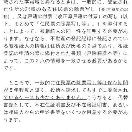
載された本籍地と異なるときは、一般的に、登記され
た住所の記載のある住民票の除票写し（
要:本籍地の記
）、又は戸籍の付票（改正原戸籍の付票）の写し（以
載
下、まとめて「住民票の除票写し等」。）を添付する
ことによって、被相続人の同一性を証明する必要があ
ります。なぜなら、不動産の登記記録に登記されてい
る被相続人の情報は住所及び氏名の２点であり、相続
登記の申請の際に添付された書類（戸除籍謄本等）に
よって、この２点の情報を一致させる必要があるから
です。
ところで、一般的に
住民票の除票写し等は保存期間
が５年程度と短く、役所へ請求してもすでに廃棄され
ているケースも少なくありません。
こうなると、代替
書類として、不在住証明書及び不在籍証明書、あるい
は相続人からの申述書等をいくつか用意する必要があ
ります。