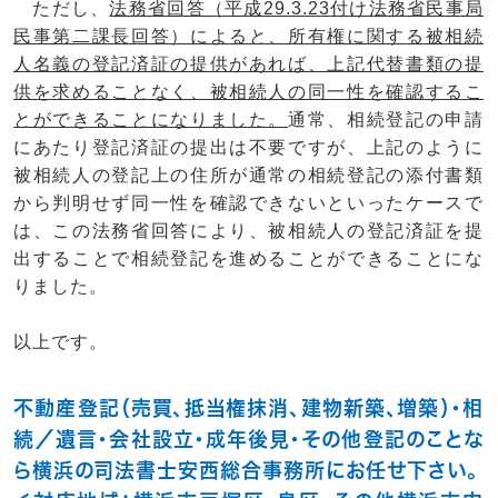
ただし、
法務省回答（平成29.3.23付け法務省民事局
民事第二課長回答）によると、所有権に関する被相続
人名義の登記済証の提供があれば、上記代替書類の提
供を求めることなく、被相続人の同一性を確認するこ
とができることになりました。
通常、相続登記の申請
にあたり登記済証の提出は不要ですが、上記のように
被相続人の登記上の住所が通常の相続登記の添付書類
から判明せず同一性を確認できないといったケースで
は、この法務省回答により、被相続人の登記済証を提
出することで相続登記を進めることができることにな
りました。
以上です。
不動産登記（売買、抵当権抹消、建物新築、増築）・相
続／遺言・会社設立・成年後見・その他登記のことな
ら横浜の司法書士安西総合事務所にお任せ下さい。