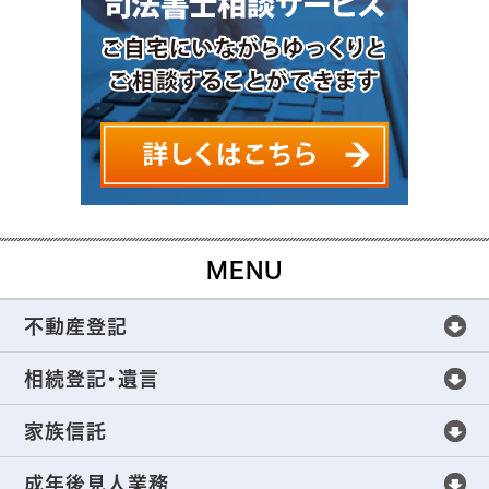
MENU
不動産登記
不動産登記
相続登記・遺言
不動産登記手続きについて
相続登記・遺言
家族信託
不動産売買の不動産登記
全世代をサポートする相続手続き
家族信託
成年後見人業務