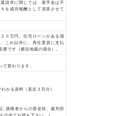
還請求に関しては、着手金は不
０％を成功報酬として清算させて
。
約２０万円。住宅ローンがある場
お、これ以外に、再生委員に支払
必要です（横浜地裁の場合）。
って変わります。
がわかる資料（直近３月分）
）
収証､債権者からの督促状、裁判所
るもの全てお持ち下さい。）