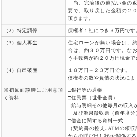
尚、完済後の過払い金の返
要で、取り戻した金額の２
頂きます。
（2）特定調停
債権者１社につき３万円です
（3）個人再生
住宅ローンが無い場合は、
合は、約３０万円です。な
う手数料が約２０万円現金で
（4）自己破産
１８万円～２３万円です。
債権者の数や負債の状況によ
※初回面談時にご用意頂
□銀行等の通帳
く資料
□住民票（世帯全員）
□給与明細その他毎月の収入
及び源泉徴収票（前年度分
□借金に関する資料一式
（契約書の控え､ATMの領
からの呼び出し状etc関係す