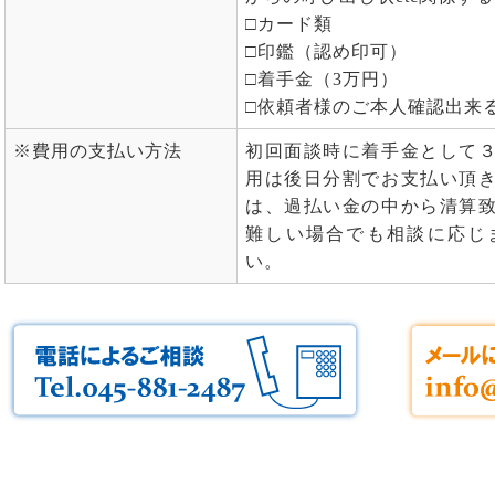
□カード類
□印鑑（認め印可）
□着手金（3万円）
□依頼者様のご本人確認出来
※費用の支払い方法
初回面談時に着手金として
用は後日分割でお支払い頂
は、過払い金の中から清算
難しい場合でも相談に応じ
い。