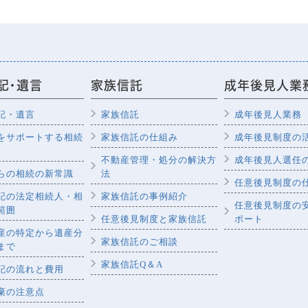
記・遺言
家族信託
成年後見人業
記・遺言
家族信託
成年後見人業務
をサポートする相続
家族信託の仕組み
成年後見制度の
不動産管理・処分の解決方
成年後見人選任
らの相続の新常識
法
任意後見制度の
記の法定相続人・相
家族信託の事例紹介
任意後見制度の
範囲
任意後見制度と家族信託
ポート
産の特定から遺産分
家族信託のご相談
まで
家族信託Q＆A
記の流れと費用
棄の注意点