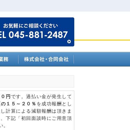
００円
です。過払い金が発生して
額の１５～２０％
を成功報酬とし
直し計算による減額報酬は頂きま
は、下記「初回面談時にご用意頂
い。