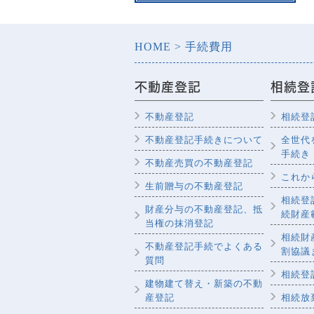
HOME
手続費用
不動産登記
相続登
不動産登記
相続登
不動産登記手続きについて
全世代
手続き
不動産売買の不動産登記
これか
生前贈与の不動産登記
相続登
財産分与の不動産登記、抵
続財産
当権の抹消登記
相続財
不動産登記手続でよくある
割協議
質問
相続登
建物建て替え・新築の不動
産登記
相続放