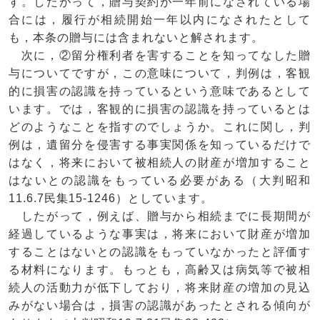
す。したがって，贈与契約が一年前になされている場
合には，履行が相続開始一年以内になされたとして
も，本条の贈与には含まれないと解されます。
次に，②留分権利者を害することを知ってなした贈
与についてですが，この意味について，判例は，客観
的に損害の認識を持っているという意味であるとして
います。では，客観的に損害の認識を持っているとは
どのようなことを指すのでしょうか。これに関し，判
例は，遺留分を侵害する事実関係を知っているだけで
はなく，将来において被相続人の財産が増加すること
はないとの認識をもっている必要がある（大判昭和
11.6.7民集15-1246）としています。
したがって，例えば、贈与から相続までに長期間が
経過しているような事実は，将来において財産が増加
することはないとの認識をもっていなかったと評価す
る材料になります。もっとも，高齢又は病気等で被相
続人の活動力が低下しており，将来財産の増加の見込
みがない場合は，損害の認識があったとされる傾向が