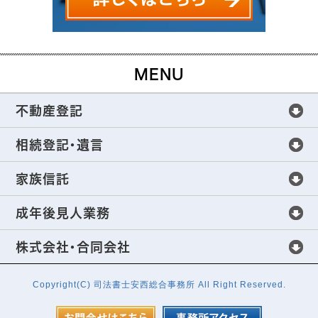
MENU
不動産登記
不動産登記
相続登記・遺言
不動産登記手続きについて
相続登記・遺言
家族信託
不動産売買の不動産登記
全世代をサポートする相続手続き
家族信託
成年後見人業務
生前贈与の不動産登記
これからの相続の新常識
家族信託の仕組み
成年後見人業務
株式会社・合同会社
財産分与の不動産登記、抵当権の抹消登記
相続登記の法定相続人・相続財産範囲
不動産管理・処分の解決方法
成年後見制度の活用
株式会社・合同会社
Copyright(C) 司法書士安西総合事務所 All Right Reserved.
不動産登記手続でよくある質問
相続財産の特定から遺産分割協議まで
家族信託の事例紹介
成年後見人選任の申立費用
株式会社設立・変更登記