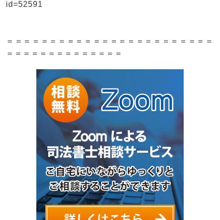
id=52591
＝＝＝＝＝＝＝＝＝＝＝＝＝＝＝＝＝＝＝＝＝＝＝＝
＝＝＝＝＝＝＝＝＝＝＝＝＝＝