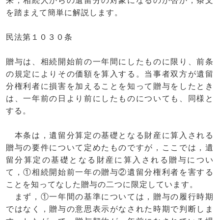
来，相続人からの遺留分の対象になるのか否か，条文
を踏まえて簡単に解説します。
民法第１０３０条
贈与は、相続開始前の一年間にしたものに限り、前条
の規定によりその価額を算入する。当事者双方が遺留
分権利者に損害を加えることを知って贈与をしたとき
は、一年前の日より前にしたものについても、同様と
する。
本条は，遺留分算定の基礎となる財産に算入される
贈与の要件について定めたものですが，ここでは，遺
留分算定の基礎となる財産に算入される贈与につい
て，①相続開始前一年の贈与②遺留分権利者を害する
ことを知ってなした贈与の二つに限定しています。
まず，①一年間の基準については，贈与の履行時期
ではなく，贈与の意思表示がなされた時期で判断しま