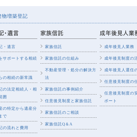
建物増築登記
記・遺言
家族信託
成年後見人業
記・遺言
家族信託
成年後見人業務
をサポートする相続
家族信託の仕組み
成年後見制度の
不動産管理・処分の解決方
成年後見人選任
らの相続の新常識
法
任意後見制度の
記の法定相続人・相
家族信託の事例紹介
任意後見制度の
範囲
任意後見制度と家族信託
ポート
産の特定から遺産分
家族信託のご相談
まで
家族信託Q＆A
記の流れと費用