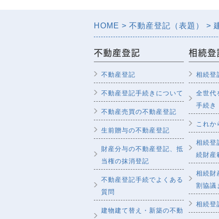
HOME
不動産登記（表題）
不動産登記
相続登
不動産登記
相続登
不動産登記手続きについて
全世代
手続き
不動産売買の不動産登記
これか
生前贈与の不動産登記
相続登
財産分与の不動産登記、抵
続財産
当権の抹消登記
相続財
不動産登記手続でよくある
割協議
質問
相続登
建物建て替え・新築の不動