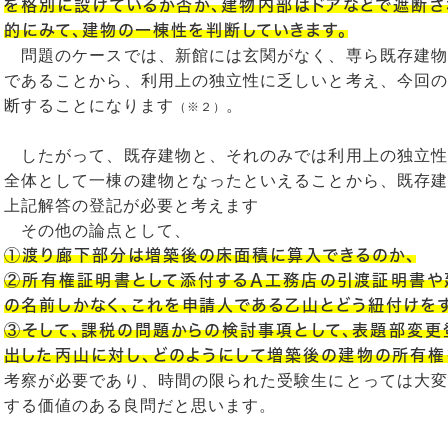
を格別に設けているか否か、建物内部はドアなどで遮断さ
的にみて、建物の一棟性を判断していきます。
問題のケースでは、新館には玄関がなく、専ら既存建物
であることから、利用上の独立性に乏しいと考え、今回の
断することになります
。
（※２）
したがって、既存建物と、それのみでは利用上の独立性
全体として一棟の建物となったといえることから、既存建
上記解答の登記が必要と考えます
その他の論点として、
①渡り廊下部分は増築後の床面積に算入できるのか、
②所有権証明書として添付するA工務店の引渡証明書や
の名前しかなく、これを申請人である乙山とどう紐付けを
③そして、課税の問題からの検討事項として、表題部変更
出した丙山に対し、どのようにして増築後の建物の所有権
考察が必要であり、時間の限られた受験生にとっては大変
する価値のある良問だと思います。